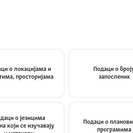
ци о локацијама и
Подаци о број
тима, просторијама
запослених
даци о језицима
Подаци о планови
а који се изучавају
програмима