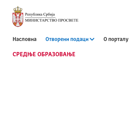
Портал отворених података
Насловна
Отворени подаци
О порталу
СРЕДЊЕ ОБРАЗОВАЊЕ