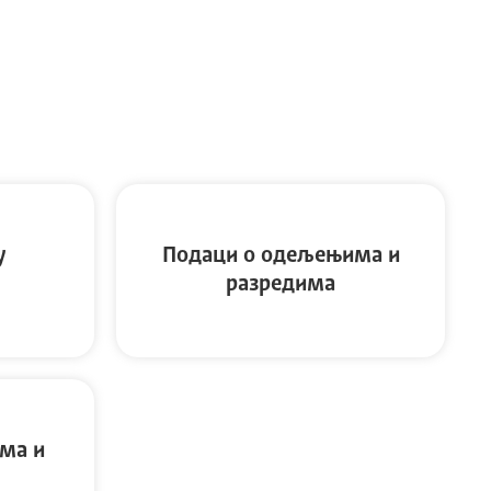
у
Подаци о одељењима и
разредима
ма и